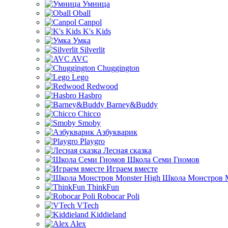
Умница
Oball
Canpol
K's Kids
Умка
Silverlit
AVC
Chuggington
Lego
Redwood
Hasbro
Barney&Buddy
Chicco
Smoby
Азбукварик
Playgro
Лесная сказка
Школа Семи Гномов
Играем вместе
Школа Монстров M
ThinkFun
Robocar Poli
VTech
Kiddieland
Alex