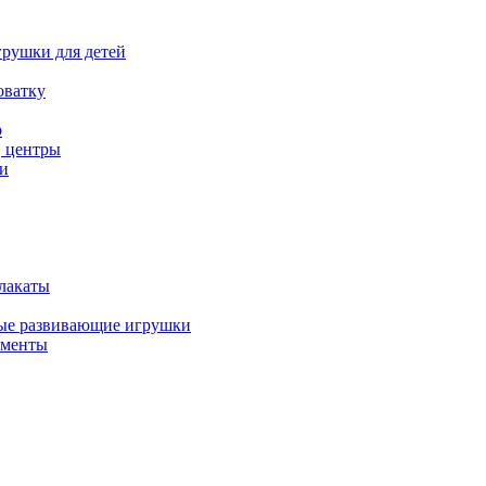
рушки для детей
оватку
р
, центры
и
лакаты
ые развивающие игрушки
ументы