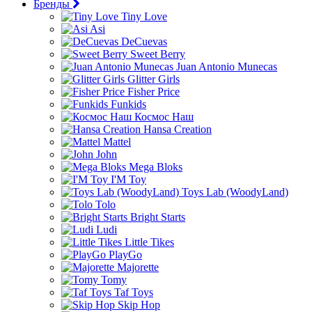
Бренды
Tiny Love
Asi
DeCuevas
Sweet Berry
Juan Antonio Munecas
Glitter Girls
Fisher Price
Funkids
Космос Наш
Hansa Creation
Mattel
John
Mega Bloks
I'M Toy
Toys Lab (WoodyLand)
Tolo
Bright Starts
Ludi
Little Tikes
PlayGo
Majorette
Tomy
Taf Toys
Skip Hop