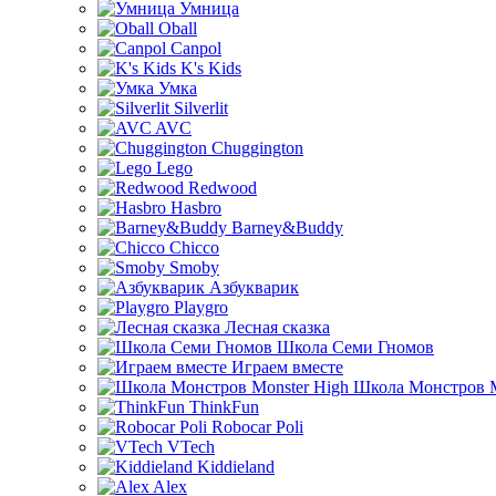
Умница
Oball
Canpol
K's Kids
Умка
Silverlit
AVC
Chuggington
Lego
Redwood
Hasbro
Barney&Buddy
Chicco
Smoby
Азбукварик
Playgro
Лесная сказка
Школа Семи Гномов
Играем вместе
Школа Монстров M
ThinkFun
Robocar Poli
VTech
Kiddieland
Alex