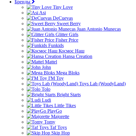
Бренды
Tiny Love
Asi
DeCuevas
Sweet Berry
Juan Antonio Munecas
Glitter Girls
Fisher Price
Funkids
Космос Наш
Hansa Creation
Mattel
John
Mega Bloks
I'M Toy
Toys Lab (WoodyLand)
Tolo
Bright Starts
Ludi
Little Tikes
PlayGo
Majorette
Tomy
Taf Toys
Skip Hop