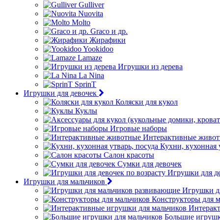
Gulliver
Nuovita
Molto
Graco и др.
Жирафики
Yookidoo
Lamaze
Игрушки из дерева
La Nina
SprinT
Игрушки для девочек
Коляски для кукол
Куклы
Игровые наборы
Интерактивные живо
Кухни, кухонная 
Салон красоты
Сумки для девочек
Игрушки для де
Игрушки для мальчиков
Игрушки д
Конструкторы для 
Интеракт
Большие игрушк