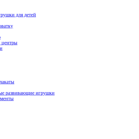
рушки для детей
оватку
р
, центры
и
лакаты
ые развивающие игрушки
ументы