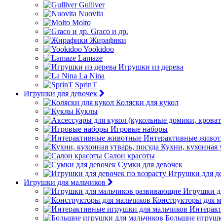
Gulliver
Nuovita
Molto
Graco и др.
Жирафики
Yookidoo
Lamaze
Игрушки из дерева
La Nina
SprinT
Игрушки для девочек
Коляски для кукол
Куклы
Игровые наборы
Интерактивные живо
Кухни, кухонная 
Салон красоты
Сумки для девочек
Игрушки для де
Игрушки для мальчиков
Игрушки д
Конструкторы для 
Интеракт
Большие игрушк