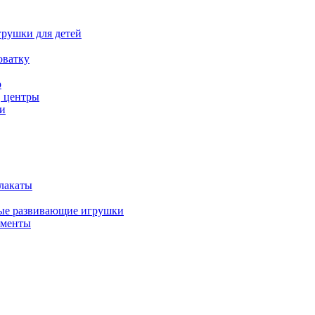
рушки для детей
оватку
р
, центры
и
лакаты
ые развивающие игрушки
ументы