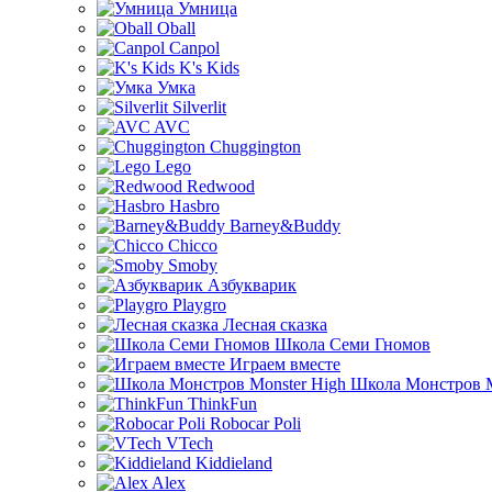
Умница
Oball
Canpol
K's Kids
Умка
Silverlit
AVC
Chuggington
Lego
Redwood
Hasbro
Barney&Buddy
Chicco
Smoby
Азбукварик
Playgro
Лесная сказка
Школа Семи Гномов
Играем вместе
Школа Монстров M
ThinkFun
Robocar Poli
VTech
Kiddieland
Alex