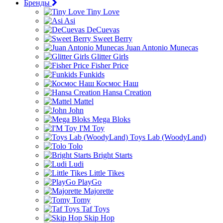
Бренды
Tiny Love
Asi
DeCuevas
Sweet Berry
Juan Antonio Munecas
Glitter Girls
Fisher Price
Funkids
Космос Наш
Hansa Creation
Mattel
John
Mega Bloks
I'M Toy
Toys Lab (WoodyLand)
Tolo
Bright Starts
Ludi
Little Tikes
PlayGo
Majorette
Tomy
Taf Toys
Skip Hop