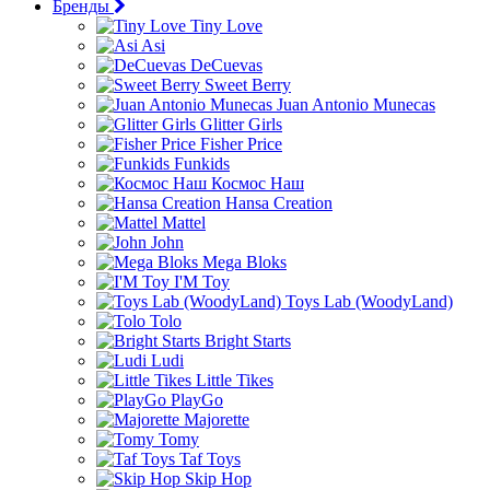
Бренды
Tiny Love
Asi
DeCuevas
Sweet Berry
Juan Antonio Munecas
Glitter Girls
Fisher Price
Funkids
Космос Наш
Hansa Creation
Mattel
John
Mega Bloks
I'M Toy
Toys Lab (WoodyLand)
Tolo
Bright Starts
Ludi
Little Tikes
PlayGo
Majorette
Tomy
Taf Toys
Skip Hop