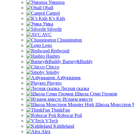
Умница
Oball
Canpol
K's Kids
Умка
Silverlit
AVC
Chuggington
Lego
Redwood
Hasbro
Barney&Buddy
Chicco
Smoby
Азбукварик
Playgro
Лесная сказка
Школа Семи Гномов
Играем вместе
Школа Монстров M
ThinkFun
Robocar Poli
VTech
Kiddieland
Alex