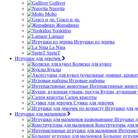
Gulliver
Nuovita
Molto
Graco и др.
Жирафики
Yookidoo
Lamaze
Игрушки из дерева
La Nina
SprinT
Игрушки для девочек
Коляски для кукол
Куклы
Игровые наборы
Интерактивные живо
Кухни, кухонная 
Салон красоты
Сумки для девочек
Игрушки для де
Игрушки для мальчиков
Игрушки д
Конструкторы для 
Интеракт
Большие игрушк