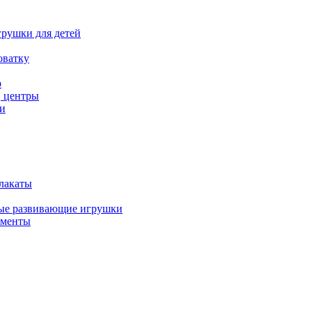
рушки для детей
оватку
р
, центры
и
лакаты
ые развивающие игрушки
ументы