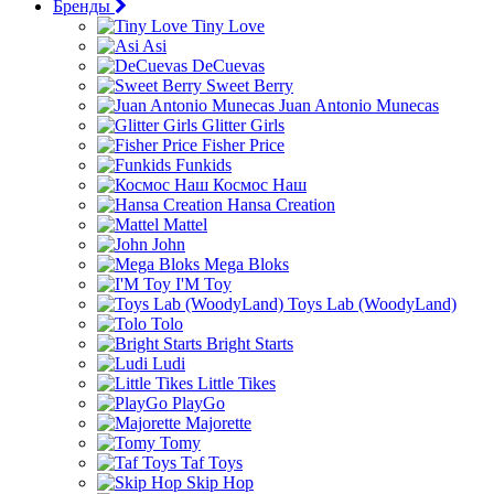
Бренды
Tiny Love
Asi
DeCuevas
Sweet Berry
Juan Antonio Munecas
Glitter Girls
Fisher Price
Funkids
Космос Наш
Hansa Creation
Mattel
John
Mega Bloks
I'M Toy
Toys Lab (WoodyLand)
Tolo
Bright Starts
Ludi
Little Tikes
PlayGo
Majorette
Tomy
Taf Toys
Skip Hop