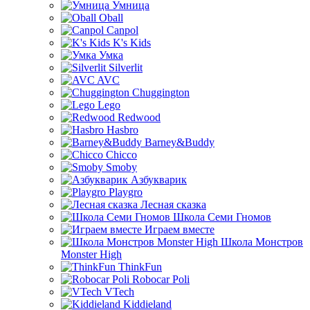
Умница
Oball
Canpol
K's Kids
Умка
Silverlit
AVC
Chuggington
Lego
Redwood
Hasbro
Barney&Buddy
Chicco
Smoby
Азбукварик
Playgro
Лесная сказка
Школа Семи Гномов
Играем вместе
Школа Монстров
Monster High
ThinkFun
Robocar Poli
VTech
Kiddieland