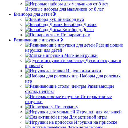
Игровые наборы для мальчиков от 8 лет
Бизиборд для детей
Бизиборд куб
Бизиборд Домик
Бизиборд Доска
По параметрам
Развивающие игрушки
Развивающие
игрушки для детей
Мягкие игрушки
Дуги и игрушки в
кроватку
Игрушки-каталки
Наборы для ролевых
игр
Развивающие
столы, центры
Интерактивные
игрушки
По возрасту
Игрушки для малышей
Для активной игры
Игрушки на присоске
Детские телефоны