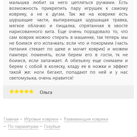
малышка любит за него цепляться ручками. Есть
возможность прикрепить пару игрушек к самому
коврику, а не к дугам. Так же на коврике есть
шуршащие части, выпирающая шуршащая травка,
мягкое облачко и пищалка, спрятанная в хвосте
нарисованного кита. Еще очень порадовало то, что
сам коврик можно стирать в машинке, так теперь мы
не боимся его испачкать: если что и покормим (часть
питания стекает по щеке и мочит коврик) и можем
памперс поменять, если берем его в гости, тк не
боимся, если запачкает. А обезьяну еще снимаем и
берем с собой в коляску, кладу ее в ножки и эффект
такой же: ноги бегают, попадают по ней и у нас
светомузыка, очень нравится!
Ольга
Главная
Игровые коврики
Развивающие коврики
По параметрам
Голубые