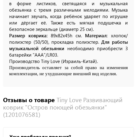
в форме листиков, светящаяся и музыкальная
обезьянка с тремя различными мелодиями. Музыка
начинает звучать, когда ребёнок ударяет по игрушке
или дёргает её. Также есть мягкая подушечка и
безопасное зеркальце (диаметр 25 см).
Размер коврика:
89х82х45h см.
Материал:
хлопок/
полиэстер (50/50), прокладка полиэстер.
Для работы
музыкальной обезьянки
необходимо приобрести 3
батарейки "ААА"/LR03.
Производство Tiny Love (Израиль-Китай).
Производитель
оставляет
за
собой
право
на изменения
комплектации, не ухудшающие внешний вид изделия.
Отзывы о товаре
Tiny Love Развивающий
коврик "Остров поющей обезьянки"
(1201076581)
Уже пробовали продукт?