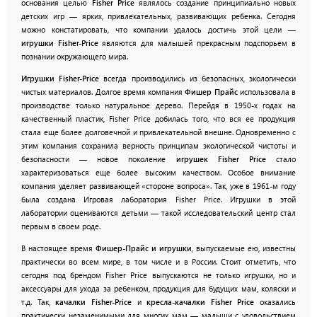
основания целью
Fisher Price
являлось создание принципиально новых
детских игр — ярких, привлекательных, развивающих ребенка. Сегодня
можно констатировать, что компании удалось достичь этой цели —
игрушки Fisher-Price
являются для малышей прекрасным подспорьем в
познании окружающего мира.
Игрушки Fisher-Price
всегда производились из безопасных, экологически
чистых материалов. Долгое время компания
Фишер Прайс
использовала в
производстве только натуральное дерево. Перейдя в 1950-х годах на
качественный пластик, Fisher Price добилась того, что вся ее продукция
стала еще более долговечной и привлекательной внешне. Одновременно с
этим компания сохранила верность принципам экологической чистоты и
безопасности — новое поколение
игрушек Fisher Price
стало
характеризоваться еще более высоким качеством. Особое внимание
компания уделяет развивающей «стороне вопроса». Так, уже в 1961-м году
была создана Игровая лаборатория Fisher Price. Игрушки в этой
лаборатории оцениваются детьми — такой исследовательский центр стал
первым в своем роде.
В настоящее время
Фишер-Прайс и игрушки
, выпускаемые ею, известны
практически во всем мире, в том числе и в России. Стоит отметить, что
сегодня под брендом Fisher Price выпускаются не только игрушки, но и
аксессуары для ухода за ребенком, продукция для будущих мам, коляски и
т.д. Так,
качалки Fisher-Price
и
кресла-качалки Fisher Price
оказались
практически незаменимыми для многих мам — малыши с удовольствием