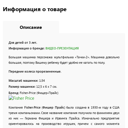
Информация о товаре
Описание
Для детей от 3 лет.
Информация о бренде:
ВИДЕО-ПРЕЗЕНТАЦИЯ
Большая машинка персонажа мультфильма «Тачки-2». Машинка довольно
большая, поэтому Вашему ребенку будет удобно ее катать по полу.
Передние колеса прорезиненные
.
Масштаб машинки:
1:34
Размер машинки:
12,5 х 6 х 7 см.
Бренд
:
Fisher-Price (
Фищер
-
Прайс
)
Компания
Fisher-Price
(
Фишер Прайс
) была создана в 1930-м году в США
тремя компаньонами. Свое название компания получила по фамилиям двух
из них — Германа Фишера и Ирвинга Прайса. Изначально предприятие
ориентировалось на производство игрушек, причем с самого момента