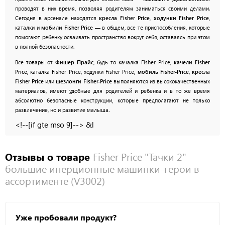
проводят в них время, позволяя родителям заниматься своими делами.
Сегодня в арсенале находятся
кресла Fisher Price
,
ходунки Fisher Price
,
каталки и
мобили Fisher Price
— в общем, все те приспособления, которые
помогают ребенку осваивать пространство вокруг себя, оставаясь при этом
в полной безопасности.
Все товары от
Фишер Прайс
, будь то качалка Fisher Price,
качели Fisher
Price
, каталка Fisher Price, ходунки Fisher Price,
мобиль Fisher-Price
,
кресла
Fisher Price
или
шезлонги Fisher-Price
выполняются из высококачественных
материалов, имеют удобные для родителей и ребенка и в то же время
абсолютно безопасные конструкции, которые предполагают не только
развлечение, но и развитие малыша.
<!--[if gte mso 9]-->
&l
Отзывы о товаре
Fisher Price "Тачки 2"
большие инерционные машинки-герои в
ассортименте (V3002)
Уже пробовали продукт?