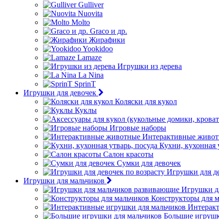
Gulliver
Nuovita
Molto
Graco и др.
Жирафики
Yookidoo
Lamaze
Игрушки из дерева
La Nina
SprinT
Игрушки для девочек
Коляски для кукол
Куклы
Игровые наборы
Интерактивные живо
Кухни, кухонная 
Салон красоты
Сумки для девочек
Игрушки для де
Игрушки для мальчиков
Игрушки д
Конструкторы для 
Интеракт
Большие игрушк