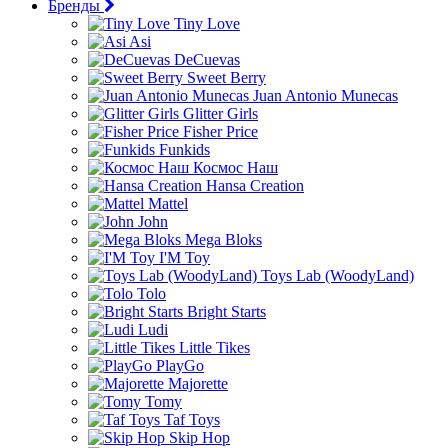
Бренды
Tiny Love
Asi
DeCuevas
Sweet Berry
Juan Antonio Munecas
Glitter Girls
Fisher Price
Funkids
Космос Наш
Hansa Creation
Mattel
John
Mega Bloks
I'M Toy
Toys Lab (WoodyLand)
Tolo
Bright Starts
Ludi
Little Tikes
PlayGo
Majorette
Tomy
Taf Toys
Skip Hop