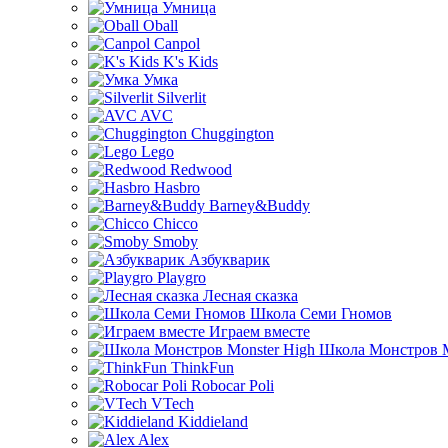
Умница
Oball
Canpol
K's Kids
Умка
Silverlit
AVC
Chuggington
Lego
Redwood
Hasbro
Barney&Buddy
Chicco
Smoby
Азбукварик
Playgro
Лесная сказка
Школа Семи Гномов
Играем вместе
Школа Монстров M
ThinkFun
Robocar Poli
VTech
Kiddieland
Alex