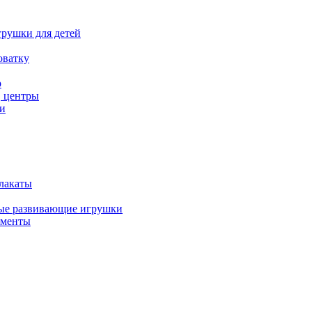
рушки для детей
оватку
р
, центры
и
лакаты
ые развивающие игрушки
ументы