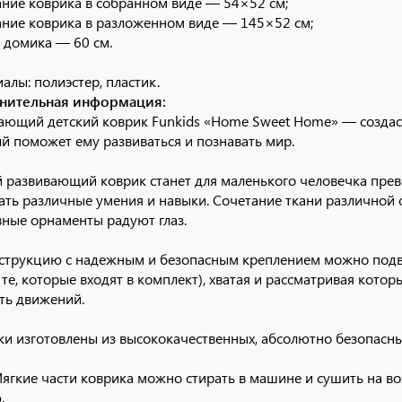
ние коврика в собранном виде — 54×52 см;
ние коврика в разложенном виде — 145×52 см;
 домика — 60 см.
алы: полиэстер, пластик.
нительная информация:
ающий детский коврик Funkids «Home Sweet Home»
— создас
й поможет ему развиваться и познавать мир.
 развивающий коврик станет для маленького человечка пре
ать различные умения и навыки. Сочетание ткани различной 
вные орнаменты радуют глаз.
струкцию с надежным и безопасным креплением можно подв
 те, которые входят в комплект), хватая и рассматривая кото
ть движений.
и изготовлены из высококачественных, абсолютно безопасны
ягкие части коврика можно стирать в машине и сушить на во
.