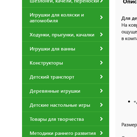
Шезлонги, качели, переноски
Опис
Игрушки для коляски и
Для де
автомобиля
На ков
ощущен
Ходунки, прыгунки, качалки
в комп
Игрушки для ванны
Конструкторы
Детский транспорт
Деревянные игрушки
«
Детские настольные игры
Товары для творчества
Размер
Методики раннего развития