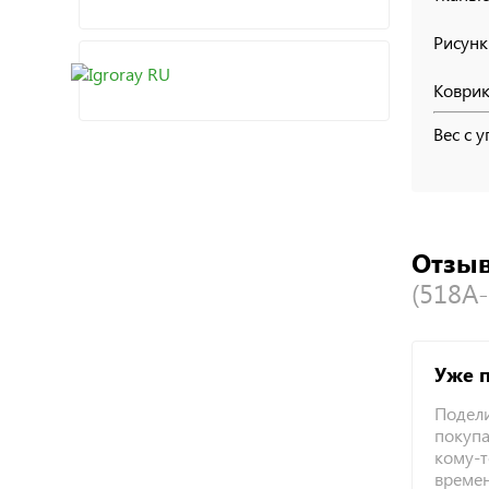
Рисунк
Коврик
Вес с у
Отзыв
(518A-
Уже 
Подели
покупа
кому-т
време