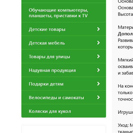
Основа
Основа
Обучающие компьютеры,
Высота
планшеты, приставки к TV
Матери
Детские товары
Допол
Развив
Детская мебель
которы
Товары для улицы
Мягкий
осваив
Надувная продукция
и заба
Подарки детям
На кон
только
Велосипеды и самокаты
точнос
Коляски для кукол
Игрушк
Уход:
М
тканью