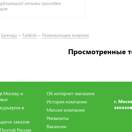
публикацией отзывы проходят
ацию
Бренды
Funkids
Развивающие коврики
Просмотренные 
в Москву и
Об интернет-магазине
вье
г. Моск
История компании
заказов
 курьером в
Миссия компании
Реквизиты
ыдачи заказов
Вакансии
 Почтой России