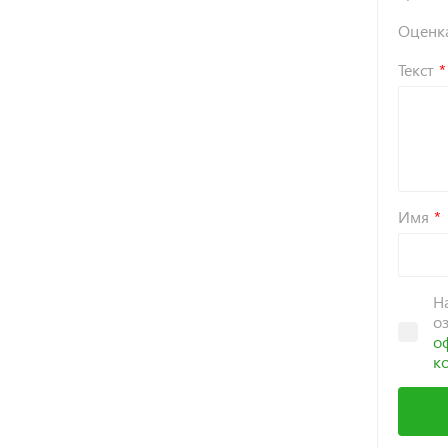
Оценк
Текст
Имя
Н
о
о
к