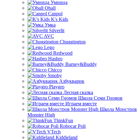
Умница
Oball
Canpol
K's Kids
Умка
Silverlit
AVC
Chuggington
Lego
Redwood
Hasbro
Barney&Buddy
Chicco
Smoby
Азбукварик
Playgro
Лесная сказка
Школа Семи Гномов
Играем вместе
Школа Монстров
Monster High
ThinkFun
Robocar Poli
VTech
Kiddieland