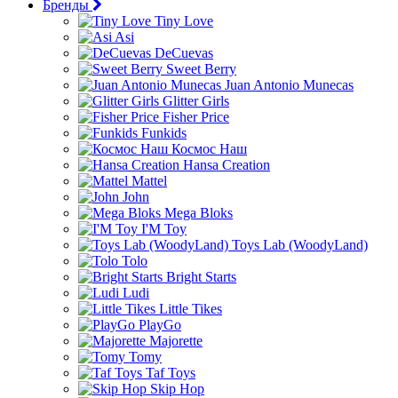
Бренды
Tiny Love
Asi
DeCuevas
Sweet Berry
Juan Antonio Munecas
Glitter Girls
Fisher Price
Funkids
Космос Наш
Hansa Creation
Mattel
John
Mega Bloks
I'M Toy
Toys Lab (WoodyLand)
Tolo
Bright Starts
Ludi
Little Tikes
PlayGo
Majorette
Tomy
Taf Toys
Skip Hop