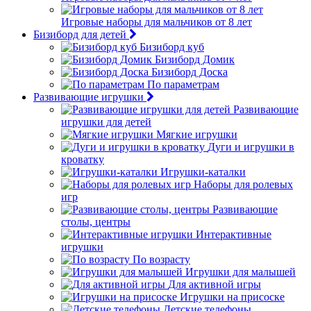
Игровые наборы для мальчиков от 8 лет
Бизиборд для детей
Бизиборд куб
Бизиборд Домик
Бизиборд Доска
По параметрам
Развивающие игрушки
Развивающие
игрушки для детей
Мягкие игрушки
Дуги и игрушки в
кроватку
Игрушки-каталки
Наборы для ролевых
игр
Развивающие
столы, центры
Интерактивные
игрушки
По возрасту
Игрушки для малышей
Для активной игры
Игрушки на присоске
Детские телефоны