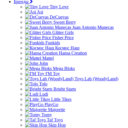
Бренды
Tiny Love
Asi
DeCuevas
Sweet Berry
Juan Antonio Munecas
Glitter Girls
Fisher Price
Funkids
Космос Наш
Hansa Creation
Mattel
John
Mega Bloks
I'M Toy
Toys Lab (WoodyLand)
Tolo
Bright Starts
Ludi
Little Tikes
PlayGo
Majorette
Tomy
Taf Toys
Skip Hop