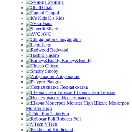
Умница
Oball
Canpol
K's Kids
Умка
Silverlit
AVC
Chuggington
Lego
Redwood
Hasbro
Barney&Buddy
Chicco
Smoby
Азбукварик
Playgro
Лесная сказка
Школа Семи Гномов
Играем вместе
Школа Монстров
Monster High
ThinkFun
Robocar Poli
VTech
Kiddieland