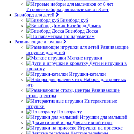
Игровые наборы для мальчиков от 8 лет
Бизиборд для детей
Бизиборд куб
Бизиборд Домик
Бизиборд Доска
По параметрам
Развивающие игрушки
Развивающие
игрушки для детей
Мягкие игрушки
Дуги и игрушки в
кроватку
Игрушки-каталки
Наборы для ролевых
игр
Развивающие
столы, центры
Интерактивные
игрушки
По возрасту
Игрушки для малышей
Для активной игры
Игрушки на присоске
Детские телефоны