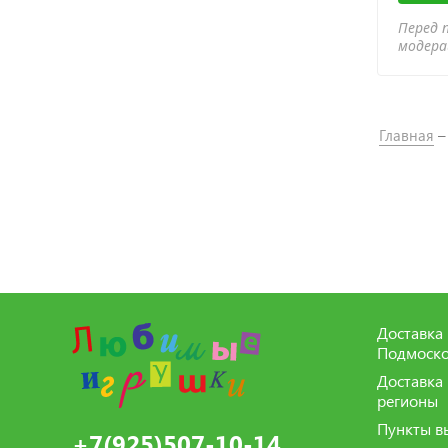
Перед 
модер
Главная
Доставка 
Подмоско
Доставка
регионы
Пункты в
+7(925)507-10-14