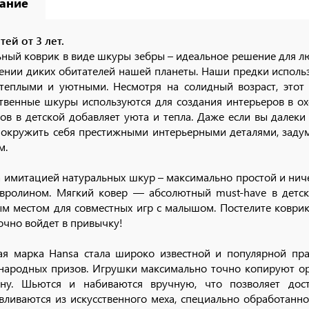
ание
тей от 3 лет.
ный коврик в виде шкуры зебры – идеальное решение для л
ении диких обитателей нашей планеты. Наши предки использ
теплыми и уютными. Несмотря на солидный возраст, этот 
твенные шкуры используются для создания интерьеров в ох
ов в детской добавляет уюта и тепла. Даже если вы далек
 окружить себя престижными интерьерными деталями, задум
м.
а имитацией натуральных шкур – максимально простой и нич
вролином. Мягкий ковер — абсолютный must-have в детско
м местом для совместных игр с малышом. Постелите коврик
очно войдет в привычку!
ая марка Hansa стала широко известной и популярной пр
ародных призов. Игрушки максимально точно копируют ор
ину. Шьются и набиваются вручную, что позволяет дост
вливаются из искусственного меха, специально обработанн