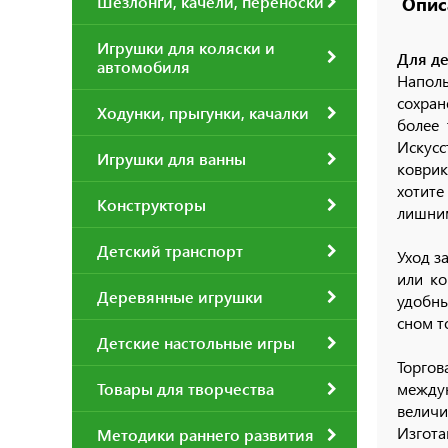
Шезлонги, качели, переноски
Опис
Игрушки для коляски и
Для де
автомобиля
Наполь
сохран
Ходунки, прыгунки, качалки
более 
Искусс
Игрушки для ванны
коврик
хотите
Конструкторы
лишни
Детский транспорт
Уход з
или ко
Деревянные игрушки
удобны
сном т
Детские настольные игры
Торгов
Товары для творчества
междун
велич
Изгота
Методики раннего развития