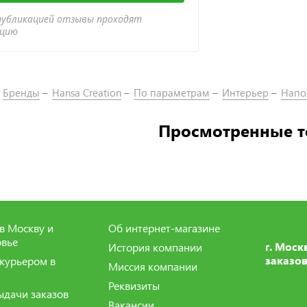
публикацией отзывы проходят
ацию
Бренды
Hansa Creation
По параметрам
Интерьер
Напо
Просмотренные 
в Москву и
Об интернет-магазине
вье
г. Моск
История компании
заказов
 курьером в
Миссия компании
Реквизиты
ыдачи заказов
Вакансии