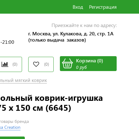
Вход
Регистрация
Приезжайте к нам по адресу:
г. Москва, ул. Кулакова, д. 20, стр. 1А
(только выдача заказов)
0-21:00
Корзина
(
0
)
(0)
(0)
0 руб
льный мягкий коврик
польный коврик-игрушка
5 х 150 см (6645)
 товары бренда
a Creation