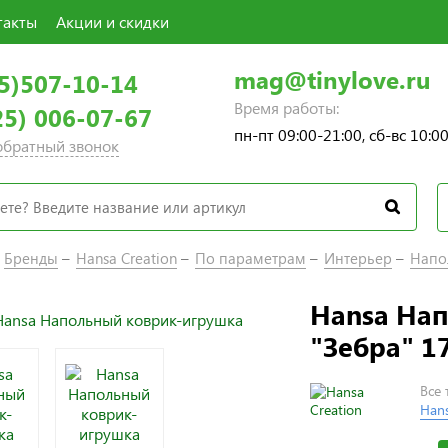
такты
Акции и скидки
mag@tinylove.ru
5)507-10-14
Время работы:
25) 006-07-67
пн-пт 09:00-21:00, сб-вс 10:0
 обратный звонок
Бренды
Hansa Creation
По параметрам
Интерьер
Напо
Hansa На
"Зебра" 17
Все
Hans