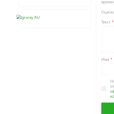
време
Оценк
Текст
Имя
Н
о
о
к