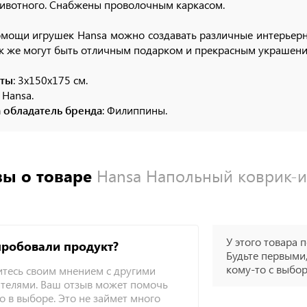
ивотного. Снабжены проволочным каркасом.
мощи игрушек Hansa можно создавать различные интерьерные
к же могут быть отличным подарком и прекрасным украшени
иты
: 3х150х175 см.
: Hansa.
 обладатель бренда
: Филиппины.
ы о товаре
Hansa Напольный коврик-иг
У этого товара п
пробовали продукт?
Будьте первыми,
кому-то с выбо
тесь своим мнением с другими
телями. Ваш отзыв может помочь
о в выборе. Это не займет много