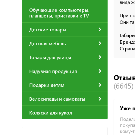
вида ж
Обучающие компьютеры,
При по
планшеты, приставки к TV
Они та
Детские товары
Габар
Бренд
Детская мебель
Страна
Товары для улицы
Надувная продукция
Отзыв
(6645)
Подарки детям
Велосипеды и самокаты
Уже 
Коляски для кукол
Подели
покупа
кому-т