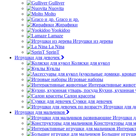
Gulliver
Nuovita
Molto
Graco и др.
Жирафики
Yookidoo
Lamaze
Игрушки из дерева
La Nina
SprinT
Игрушки для девочек
Коляски для кукол
Куклы
Игровые наборы
Интерактивные живо
Кухни, кухонная 
Салон красоты
Сумки для девочек
Игрушки для де
Игрушки для мальчиков
Игрушки д
Конструкторы для 
Интеракт
Большие игрушк