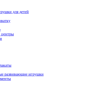
рушки для детей
оватку
р
, центры
и
лакаты
ые развивающие игрушки
ументы