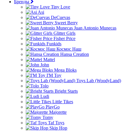
Бренды
Tiny Love
Asi
DeCuevas
Sweet Berry
Juan Antonio Munecas
Glitter Girls
Fisher Price
Funkids
Космос Наш
Hansa Creation
Mattel
John
Mega Bloks
I'M Toy
Toys Lab (WoodyLand)
Tolo
Bright Starts
Ludi
Little Tikes
PlayGo
Majorette
Tomy
Taf Toys
Skip Hop