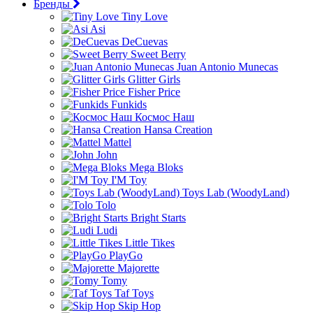
Бренды
Tiny Love
Asi
DeCuevas
Sweet Berry
Juan Antonio Munecas
Glitter Girls
Fisher Price
Funkids
Космос Наш
Hansa Creation
Mattel
John
Mega Bloks
I'M Toy
Toys Lab (WoodyLand)
Tolo
Bright Starts
Ludi
Little Tikes
PlayGo
Majorette
Tomy
Taf Toys
Skip Hop