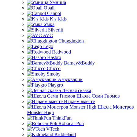
Умница
Oball
Canpol
K's Kids
Умка
Silverlit
AVC
Chuggington
Lego
Redwood
Hasbro
Barney&Buddy
Chicco
Smoby
Азбукварик
Playgro
Лесная сказка
Школа Семи Гномов
Играем вместе
Школа Монстров
Monster High
ThinkFun
Robocar Poli
VTech
Kiddieland