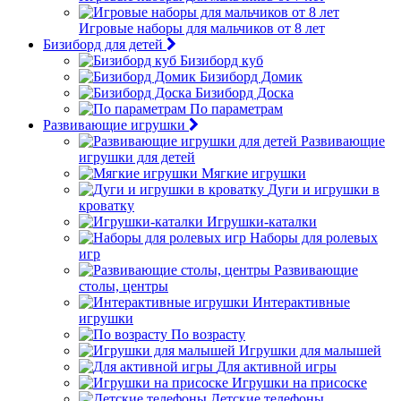
Игровые наборы для мальчиков от 8 лет
Бизиборд для детей
Бизиборд куб
Бизиборд Домик
Бизиборд Доска
По параметрам
Развивающие игрушки
Развивающие
игрушки для детей
Мягкие игрушки
Дуги и игрушки в
кроватку
Игрушки-каталки
Наборы для ролевых
игр
Развивающие
столы, центры
Интерактивные
игрушки
По возрасту
Игрушки для малышей
Для активной игры
Игрушки на присоске
Детские телефоны