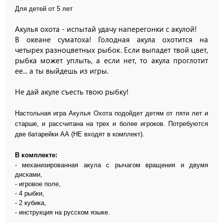
Для детей от 5 лет
Акулья охота - испытай удачу наперегонки с акулой!
В океане суматоха! Голодная акула охотится на
четырех разноцветных рыбок. Если выпадет твой цвет,
рыбка может уплыть, а если нет, то акула проглотит
ее... а ты выйдешь из игры.
Не дай акуле съесть твою рыбку!
Настольная игра Акулья Охота
подойдет детям от пяти лет и
старше, и рассчитана на трех и более игроков. Потребуются
две батарейки АА (
НЕ входят в комплект).
В комплекте:
- механизированная акула с рычагом вращения и двумя
дисками,
- игровое поле,
- 4 рыбки,
- 2 кубика,
- инструкция на русском языке.