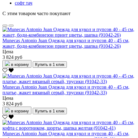
софт тач
С этим товаром часто покупают
Munecas Antonio Juan Одежда для кукол и пупсов 40 - 45 см,
жакет, боди-комбинезон принт цветы, шапка (91042-26)
Цена
3 824 руб
в корзину
Купить в 1 клик
Munecas Antonio Juan Одежда для кукол и пупсов 40 - 45 см,
платье, жакет вязаный серый, трусики (91042-33)
Цена
3 824 руб
в корзину
Купить в 1 клик
Munecas Antonio Juan Одежда для кукол и пупсов 40 - 45 см,