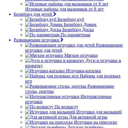
Игровые наборы для мальчиков от 8 лет
Бизиборд для детей
Бизиборд куб
Бизиборд Домик
Бизиборд Доска
По параметрам
Развивающие игрушки
Развивающие
игрушки для детей
Мягкие игрушки
Дуги и игрушки в
кроватку
Игрушки-каталки
Наборы для ролевых
игр
Развивающие
столы, центры
Интерактивные
игрушки
По возрасту
Игрушки для малышей
Для активной игры
Игрушки на присоске
Детские телефоны