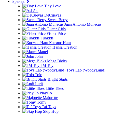
Бренды
Tiny Love
Asi
DeCuevas
Sweet Berry
Juan Antonio Munecas
Glitter Girls
Fisher Price
Funkids
Космос Наш
Hansa Creation
Mattel
John
Mega Bloks
I'M Toy
Toys Lab (WoodyLand)
Tolo
Bright Starts
Ludi
Little Tikes
PlayGo
Majorette
Tomy
Taf Toys
Skip Hop