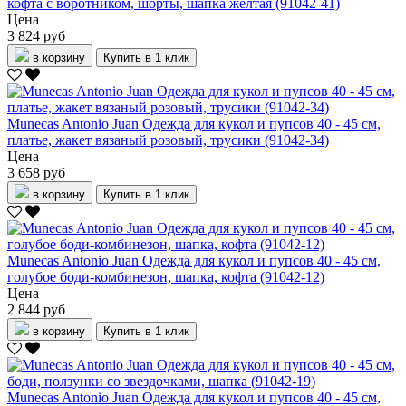
кофта с воротником, шорты, шапка желтая (91042-41)
Цена
3 824 руб
в корзину
Купить в 1 клик
Munecas Antonio Juan Одежда для кукол и пупсов 40 - 45 см,
платье, жакет вязаный розовый, трусики (91042-34)
Цена
3 658 руб
в корзину
Купить в 1 клик
Munecas Antonio Juan Одежда для кукол и пупсов 40 - 45 см,
голубое боди-комбинезон, шапка, кофта (91042-12)
Цена
2 844 руб
в корзину
Купить в 1 клик
Munecas Antonio Juan Одежда для кукол и пупсов 40 - 45 см,