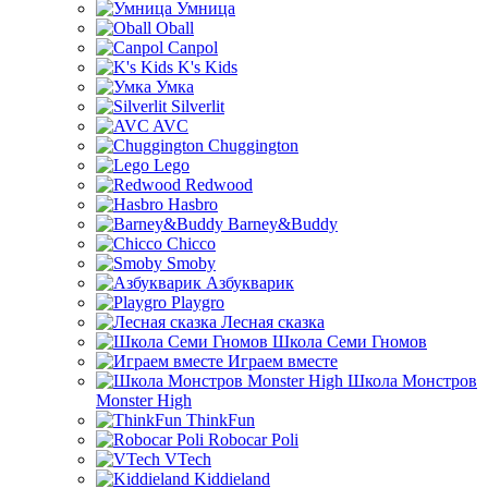
Умница
Oball
Canpol
K's Kids
Умка
Silverlit
AVC
Chuggington
Lego
Redwood
Hasbro
Barney&Buddy
Chicco
Smoby
Азбукварик
Playgro
Лесная сказка
Школа Семи Гномов
Играем вместе
Школа Монстров
Monster High
ThinkFun
Robocar Poli
VTech
Kiddieland