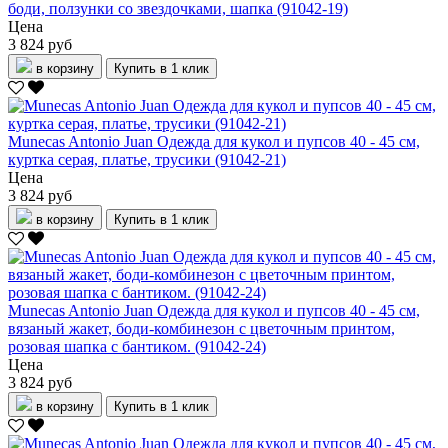
боди, ползунки со звездочками, шапка (91042-19)
Цена
3 824 руб
в корзину
Купить в 1 клик
Munecas Antonio Juan Одежда для кукол и пупсов 40 - 45 см,
куртка серая, платье, трусики (91042-21)
Цена
3 824 руб
в корзину
Купить в 1 клик
Munecas Antonio Juan Одежда для кукол и пупсов 40 - 45 см,
вязаный жакет, боди-комбинезон с цветочным принтом,
розовая шапка с бантиком. (91042-24)
Цена
3 824 руб
в корзину
Купить в 1 клик