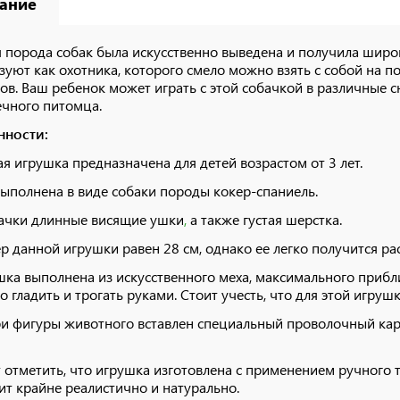
ание
 порода собак была искусственно выведена и получила широк
зуют как охотника, которого смело можно взять с собой на 
ов. Ваш ребенок может играть с этой собачкой в различные 
чного питомца.
нности:
ая игрушка предназначена для детей возрастом от 3 лет.
выполнена в виде собаки породы кокер-спаниель.
бачки длинные висящие ушки
,
а также густая шерстка.
ер данной игрушки равен 28 см, однако ее легко получится рас
шка выполнена из искусственного меха, максимального прибл
о гладить и трогать руками. Стоит учесть, что для этой игруш
ри фигуры животного вставлен специальный проволочный ка
т отметить, что игрушка изготовлена с применением ручного 
ит крайне реалистично и натурально.