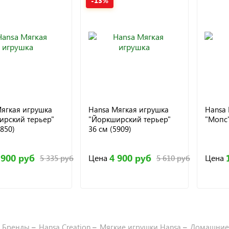
-13%
ягкая игрушка
Hansa Мягкая игрушка
Hansa 
ирский терьер"
"Йоркширский терьер"
"Мопс"
6850)
36 см (5909)
 900 руб
4 900 руб
Цена
Цена
5 335 руб
5 610 руб
Бренды
Hansa Creation
Мягкие игрушки Hansa
Домашние