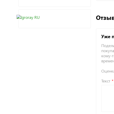
Отзыв
Уже 
Подели
покупа
кому-т
време
Оценк
Текст