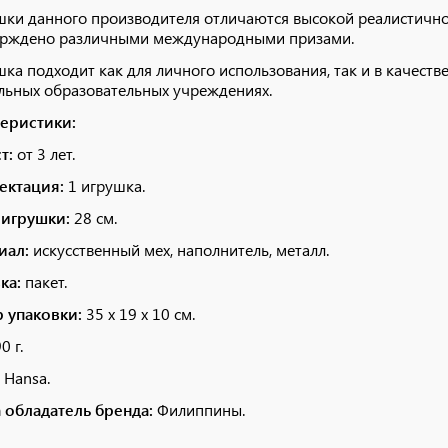
шки данного производителя отличаются высокой реалистично
ерждено различными международными призами.
шка подходит как для личного использования, так и в качестве
ьных образовательных учреждениях.
еристики:
т:
от 3 лет.
ектация:
1 игрушка.
 игрушки:
28 см.
иал:
искусственный мех, наполнитель, металл.
ка:
пакет.
 упаковки:
35 х 19 х 10 см.
0 г.
Hansa.
 обладатель бренда:
Филиппины.