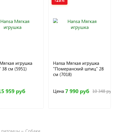
-23%
Мягкая игрушка
Hansa Мягкая игрушка
Hansa
 38 см (5951)
"Померанский шпиц" 28
"Соб
см (7018)
Чихуа
15 959 руб
7 990 руб
Цена
Цена
10 348 руб
 питомцы
Собаки