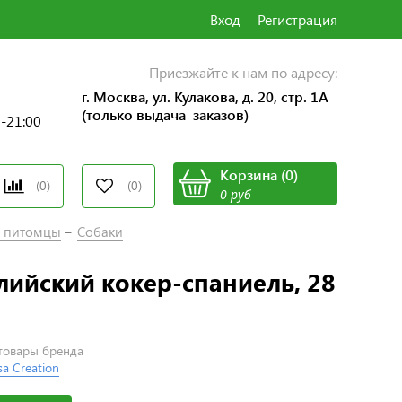
Вход
Регистрация
Приезжайте к нам по адресу:
г. Москва, ул. Кулакова, д. 20, стр. 1А
(только выдача заказов)
0-21:00
Корзина
(
0
)
(0)
(0)
0 руб
 питомцы
Собаки
лийский кокер-спаниель, 28
 товары бренда
a Creation