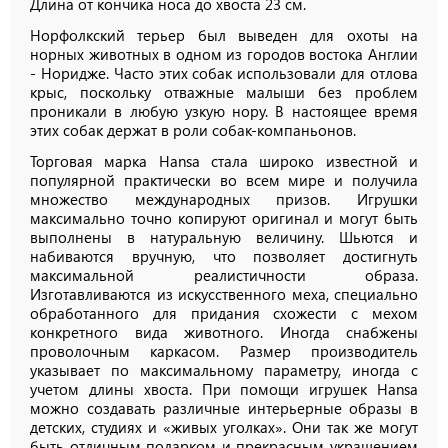
Длина от кончика носа до хвоста 23 см.
Норфолкский терьер был выведен для охоты на
норных животных в одном из городов востока Англии
- Норидже. Часто этих собак использовали для отлова
крыс, поскольку отважные малыши без проблем
проникали в любую узкую нору. В настоящее время
этих собак держат в роли собак-компаньонов.
Торговая марка Hansa стала широко известной и
популярной практически во всем мире и получила
множество международных призов. Игрушки
максимально точно копируют оригинал и могут быть
выполнены в натуральную величину. Шьются и
набиваются вручную, что позволяет достигнуть
максимальной реалистичности образа.
Изготавливаются из искусственного меха, специально
обработанного для придания схожести с мехом
конкретного вида животного. Иногда снабжены
проволочным каркасом. Размер производитель
указывает по максимальному параметру, иногда с
учетом длины хвоста. При помощи игрушек Hansa
можно создавать различные интерьерные образы в
детских, студиях и «живых уголках». Они так же могут
быть отличным подарком и прекрасным украшением