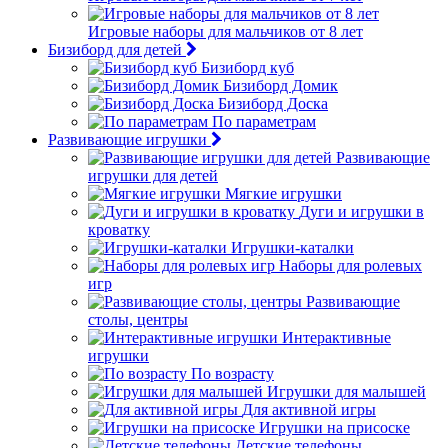
Игровые наборы для мальчиков от 8 лет
Бизиборд для детей
Бизиборд куб
Бизиборд Домик
Бизиборд Доска
По параметрам
Развивающие игрушки
Развивающие
игрушки для детей
Мягкие игрушки
Дуги и игрушки в
кроватку
Игрушки-каталки
Наборы для ролевых
игр
Развивающие
столы, центры
Интерактивные
игрушки
По возрасту
Игрушки для малышей
Для активной игры
Игрушки на присоске
Детские телефоны