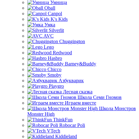
Умница
Oball
Canpol
K's Kids
Умка
Silverlit
AVC
Chuggington
Lego
Redwood
Hasbro
Barney&Buddy
Chicco
Smoby
Азбукварик
Playgro
Лесная сказка
Школа Семи Гномов
Играем вместе
Школа Монстров
Monster High
ThinkFun
Robocar Poli
VTech
Kiddieland