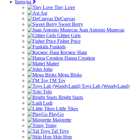
Бренды
Tiny Love
Asi
DeCuevas
Sweet Berry
Juan Antonio Munecas
Glitter Girls
Fisher Price
Funkids
Космос Наш
Hansa Creation
Mattel
John
Mega Bloks
I'M Toy
Toys Lab (WoodyLand)
Tolo
Bright Starts
Ludi
Little Tikes
PlayGo
Majorette
Tomy
Taf Toys
Skip Hop